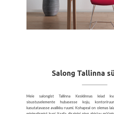
Salong Tallinna s
Meie salongist Tallinna Kesklinnas leiad kva
sisustuselemente hubasesse koju, kontoriruum
kasutatavasse avalikku ruumi. Kohapeal on olemas laias
minimalismist kuni Itaalia disainini ning abistav müü