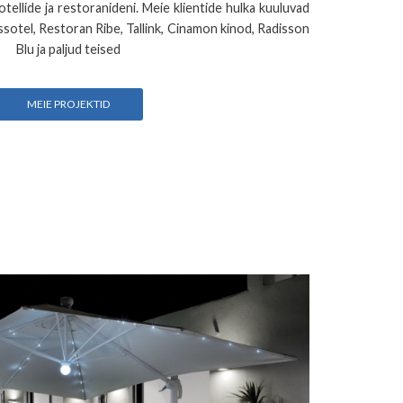
ellide ja restoranideni. Meie klientide hulka kuuluvad
issotel, Restoran Ribe, Tallink, Cinamon kinod, Radisson
Blu ja paljud teised
MEIE PROJEKTID