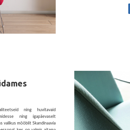
üdames
liteetseid ning huvitavaid
idesse ning igapäevaselt
 valikus mööblit Skandinaavia
gipersonal, kes on valmis aitama