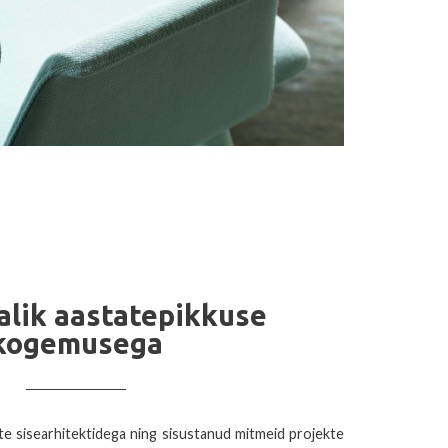
alik aastatepikkuse
kogemusega
e sisearhitektidega ning sisustanud mitmeid projekte