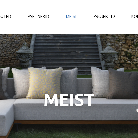
OOTED
PARTNERID
MEIST
PROJEKTID
KO
MEIST