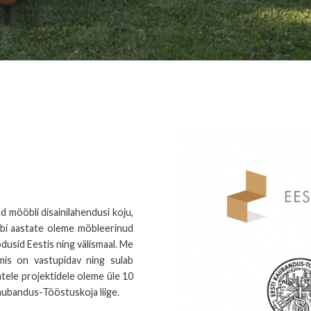
 mööbli disainilahendusi koju,
äbi aastate oleme möbleerinud
odusid Eestis ning välismaal. Me
, mis on vastupidav ning sulab
dukatele projektidele oleme üle 10
Kaubandus-Tööstuskoja liige.