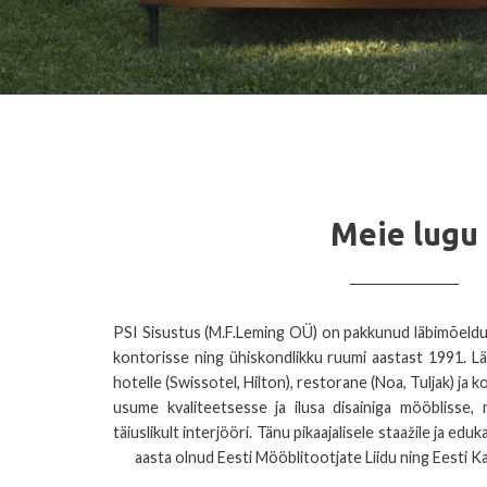
Meie lugu
PSI Sisustus (M.F.Leming OÜ) on pakkunud läbimõeldud
kontorisse ning ühiskondlikku ruumi aastast 1991. L
hotelle (Swissotel, Hilton), restorane (Noa, Tuljak) ja k
usume kvaliteetsesse ja ilusa disainiga mööblisse
täiuslikult interjööri. Tänu pikaajalisele staažile ja e
aasta olnud Eesti Mööblitootjate Liidu ning Eesti 