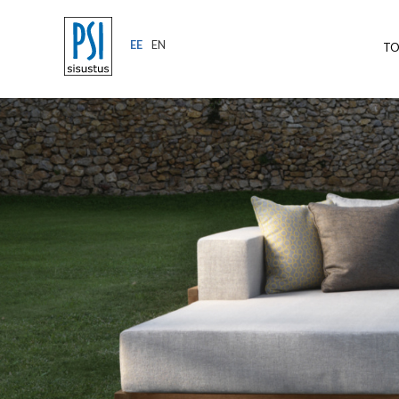
EE
EN
T