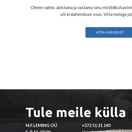
Oleme valmis abistama ja vastama sinu mööblikohastele 
või eralahenduse osas. Võta meiega ju
VÕTA ÜHENDUST
Tule meile külla
M.F.LEMING OÜ
+372 51 31 140