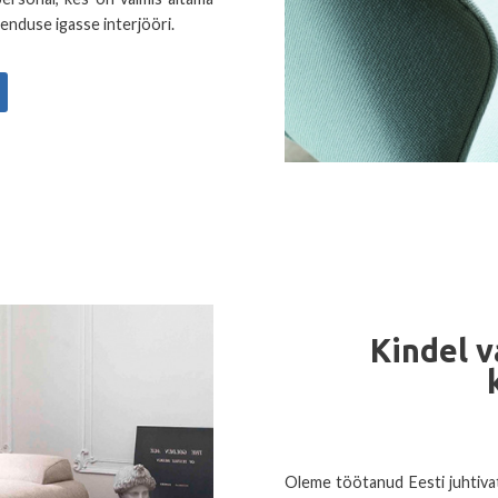
nduse igasse interjööri.
Kindel v
Oleme töötanud Eesti juhtivat