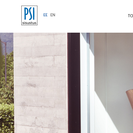
EE
EN
T