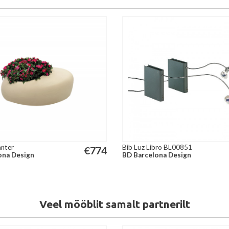
nter
Bib Luz Libro BL00851
€
774
ona Design
BD Barcelona Design
Veel mööblit samalt partnerilt