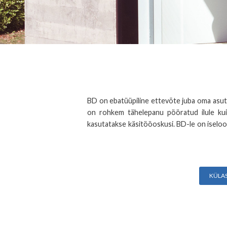
BD on ebatüüpiline ettevõte juba oma asuta
on rohkem tähelepanu pööratud ilule kui 
kasutatakse käsitööoskusi. BD-le on iseloomu
KÜLA