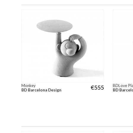
Monkey
BDLove Pla
€
555
BD Barcelona Design
BD Barcel