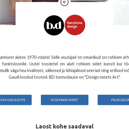
misest alates 1970-ndatel. Selle asutajad on omanikud on rohkem arhite
funktsioonile. Uutel toodetel on alati rohkem sidet kunsti kui t
lik väga hea kvaliteet, väikesed ja lühiajalised seeriad ning erilised 
Gaudí loodud tooted. BD tunnuslause on "Design meets Art".
STA KODULEHTE
KÜSI PAKKUMIST
PILDIGALER
Laost kohe saadaval