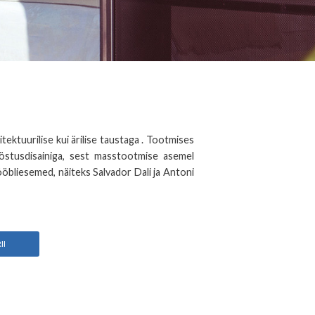
ktuurilise kui ärilise taustaga . Tootmises
ööstusdisainiga, sest masstootmise asemel
mööbliesemed, näiteks Salvador Dali ja Antoni
II