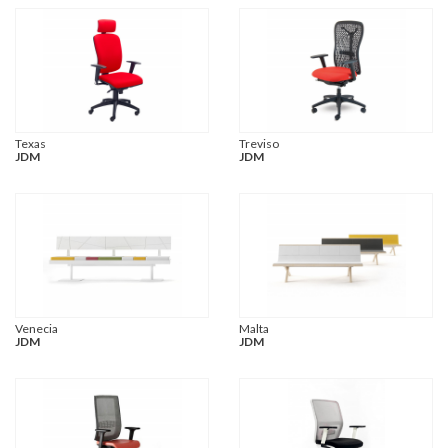
Texas
Treviso
JDM
JDM
Venecia
Malta
JDM
JDM