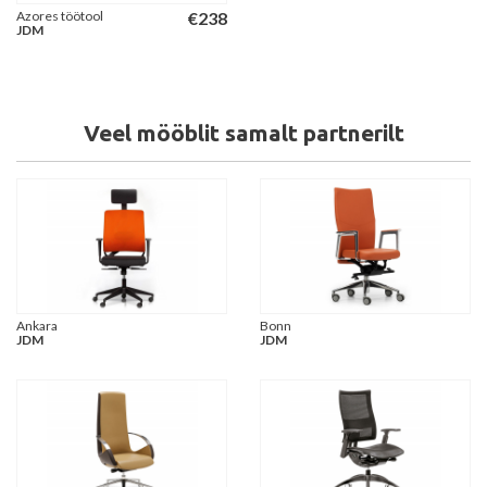
Azores töötool
€
238
JDM
Veel mööblit samalt partnerilt
Ankara
Bonn
JDM
JDM