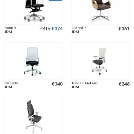
Bonn B
€
374
Oxford P
€
361
€
416
JDM
JDM
Marsella
€
340
Trevisio Piel 447
€
246
JDM
JDM