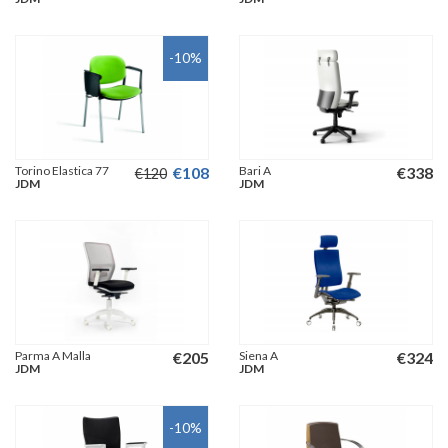
-10
%
Torino Elastica 77
€
108
Bari A
€
338
€
120
JDM
JDM
Parma A Malla
€
205
Siena A
€
324
JDM
JDM
-10
%