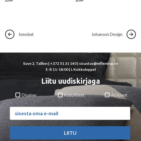
JDM
JDM
Ismobel
Johanson Design
Suve 2, Tallinn |
+372 51 31 140
|
sisustus@mfleming.ee
E-R 11-18:00 | L Kokkuleppel
Liitu uudiskirjaga
Disainer
Kodu Klient
Äri Klient
LIITU