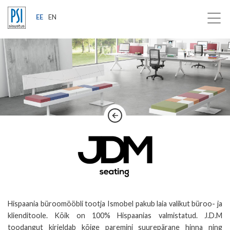
EE
EN
Hispaania büroomööbli tootja Ismobel pakub laia valikut büroo- ja
klienditoole. Kõik on 100% Hispaanias valmistatud. J.D.M
toodangut kirjeldab kõige paremini suurepärane hinna ning