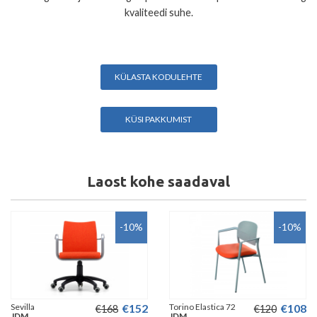
kvaliteedi suhe.
KÜLASTA KODULEHTE
KÜSI PAKKUMIST
Laost kohe saadaval
-10
%
-10
%
Sevilla
€
152
Torino Elastica 72
€
108
€
168
€
120
JDM
JDM