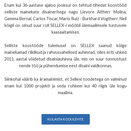
Enam kui 36-aastase ajaloo jooksul on tehtud tihedat koostööd
selliste mainekate disaineritega nagu Lievore Altherr Molina,
Gemma Bernal, Carlos Tíscar, Mario Ruiz - Burkhard Vogtherr. Neil
kõigil on olnud suur roll SELLEX-i mööbli ülemaailmsele tuntusele
kaasaaitamises.
Selliste koostööde tulemusel on SELLEX saanud kõige
mainekamad riiklikud ja rahvusvahelised auhinnad, olles eriti uhked
2011. aastal võidetud disainiauhinna üle, mis on suur tunnustust
nende töö ja pühendumise eest disaini valdkonnas.
Siinkohal väärib ka äramainimist, et Sellexi toodetega on valminud
enam kui 1000 projekti ja seda rohkem kui 40 riigis üle kogu
maailma.
KÜLASTA KODULEHTE