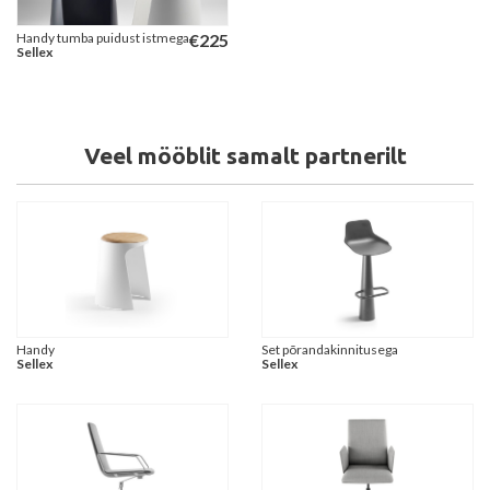
Handy tumba puidust istmega
€
225
Sellex
Veel mööblit samalt partnerilt
Handy
Set põrandakinnitusega
Sellex
Sellex