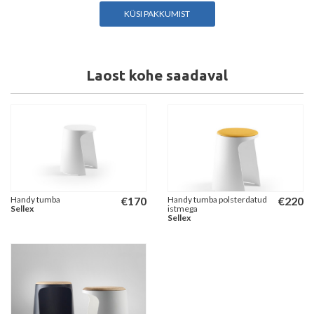
KÜSI PAKKUMIST
Laost kohe saadaval
Handy tumba
€
170
Handy tumba polsterdatud
€
220
Sellex
istmega
Sellex