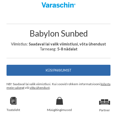
Babylon Sunbed
Viimistlus:
Saadaval lai valik viimistlusi, võta ühendust
Tarneaeg:
5-8 nädalat
KÜSI PAKKUMIST
NB! Saadaval lai valik viimistlusi. Kui soovid rohkem informatsiooni
külasta
meie salongi
või
võta ühendust
.
Tooteleht
Müügitingimused
Partner