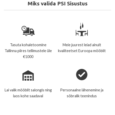
Miks valida PSI Sisustus
Tasuta kohaletoomine
Meie juurest leiad ainult
Tallinna piires tellimustele üle
kvaliteetset Euroopa mööblit
€1000
Lai valik mööblit salongis ning
Personaalne lähenemine ja
laos kohe saadaval
sõbralik teenindus