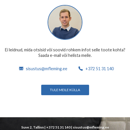
Ei leidnud, mida otsisid või soovid rohkem infot selle toote kohta?
Saada e-mail või helista meile.
sisustus@mfleming.ee
+372 51 31 140
TULE MEILE KÜLLA
Suve 2, Tallinn |
+372 51 31 140
|
sisustus@mfleming.ee