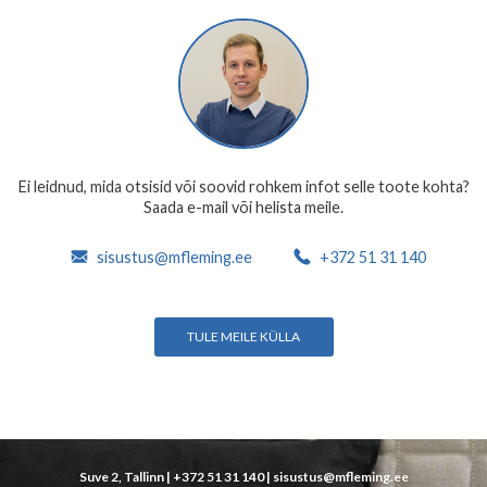
Ei leidnud, mida otsisid või soovid rohkem infot selle toote kohta?
Saada e-mail või helista meile.
sisustus@mfleming.ee
+372 51 31 140
TULE MEILE KÜLLA
Suve 2, Tallinn |
+372 51 31 140
|
sisustus@mfleming.ee