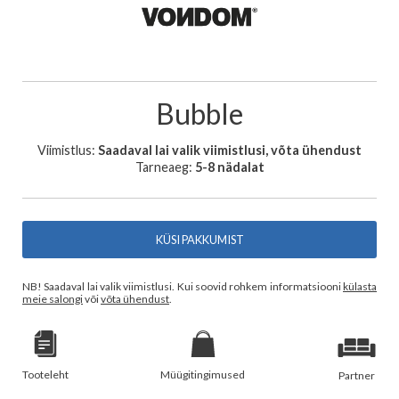
Bubble
Viimistlus:
Saadaval lai valik viimistlusi, võta ühendust
Tarneaeg:
5-8 nädalat
KÜSI PAKKUMIST
NB! Saadaval lai valik viimistlusi. Kui soovid rohkem informatsiooni
külasta
meie salongi
või
võta ühendust
.
Tooteleht
Müügitingimused
Partner