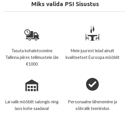
Miks valida PSI Sisustus
Tasuta kohaletoomine
Meie juurest leiad ainult
Tallinna piires tellimustele üle
kvaliteetset Euroopa mööblit
€1000
Lai valik mööblit salongis ning
Personaalne lähenemine ja
laos kohe saadaval
sõbralik teenindus