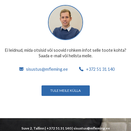
Ei leidnud, mida otsisid või soovid rohkem infot selle toote kohta?
Saada e-mail või helista meile.
sisustus@mfleming.ee
+372 51 31 140
TULE MEILE KÜLLA
Suve 2, Tallinn |
+372 51 31 140
|
sisustus@mfleming.ee