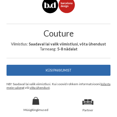
Couture
Viimistlus:
Saadaval lai valik viimistlusi, võta ühendust
Tarneaeg:
5-8 nädalat
KÜSI PAKKUMIST
NB! Saadaval lai valik viimistlusi. Kui soovid rohkem informatsiooni
külasta
meie salongi
või
võta ühendust
.
Müügitingimused
Partner