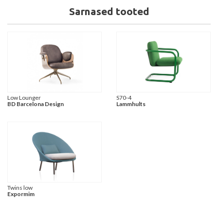
Sarnased tooted
Low Lounger
S70-4
BD Barcelona Design
Lammhults
Twins low
Expormim