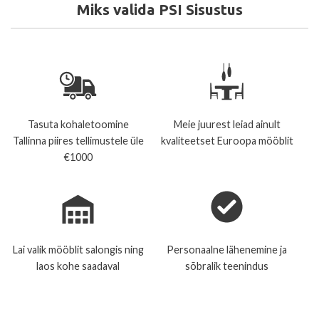
Miks valida PSI Sisustus
Tasuta kohaletoomine
Meie juurest leiad ainult
Tallinna piires tellimustele üle
kvaliteetset Euroopa mööblit
€1000
Lai valik mööblit salongis ning
Personaalne lähenemine ja
laos kohe saadaval
sõbralik teenindus