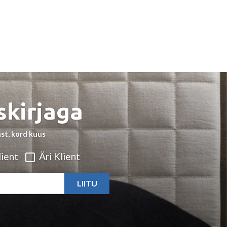
skirjaga
st, kord kuus
ient
Äri Klient
LIITU