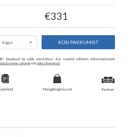
€331
KÜSI PAKKUMIST
B! Saadaval lai valik viimistlusi. Kui soovid rohkem informatsiooni
ülasta meie salongi
või
võta ühendust
.
ooteleht
Müügitingimused
Partner