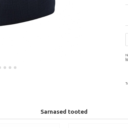
N
k
T
Sarnased tooted