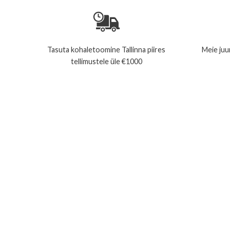
Tasuta kohaletoomine Tallinna piires
Meie juur
tellimustele üle €1000