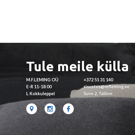
Tule meile külla
M.F.LEMING OÜ
+372 51 31 140
E-R 11-18:00
sisustus@mfleming.ee
L Kokkuleppel
Suve 2, Tallinn