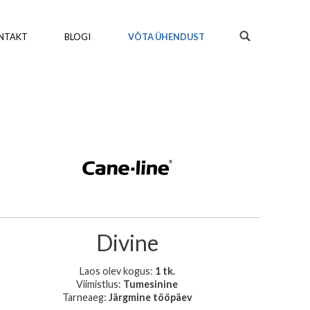
NTAKT
BLOGI
VÕTA ÜHENDUST
Divine
Laos olev kogus:
1 tk.
Viimistlus:
Tumesinine
Tarneaeg:
Järgmine tööpäev