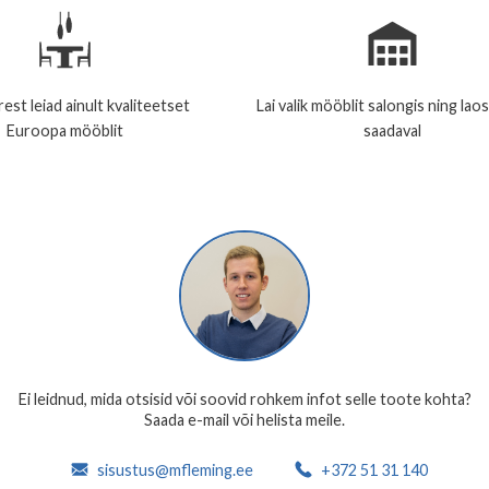
est leiad ainult kvaliteetset
Lai valik mööblit salongis ning lao
Euroopa mööblit
saadaval
Ei leidnud, mida otsisid või soovid rohkem infot selle toote kohta?
Saada e-mail või helista meile.
sisustus@mfleming.ee
+372 51 31 140