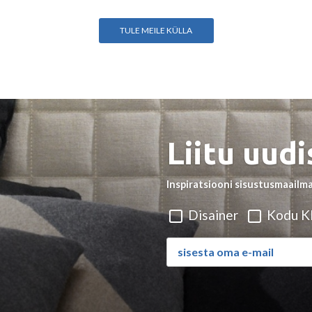
TULE MEILE KÜLLA
Liitu uudi
Inspiratsiooni sisustusmaailma
Disainer
Kodu Kl