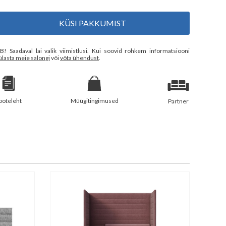
KÜSI PAKKUMIST
B! Saadaval lai valik viimistlusi. Kui soovid rohkem informatsiooni
ülasta meie salongi
või
võta ühendust
.
ooteleht
Müügitingimused
Partner