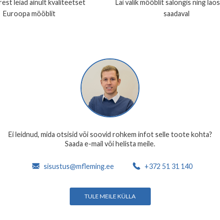
est leiad ainult kvaliteetset
Lai valik mööblit salongis ning lao
Euroopa mööblit
saadaval
Ei leidnud, mida otsisid või soovid rohkem infot selle toote kohta?
Saada e-mail või helista meile.
sisustus@mfleming.ee
+372 51 31 140
TULE MEILE KÜLLA