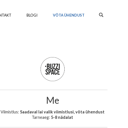
NTAKT
BLOGI
VÕTA ÜHENDUST
Me
Viimistlus:
Saadaval lai valik viimistlusi, võta ühendust
Tarneaeg:
5-8 nädalat