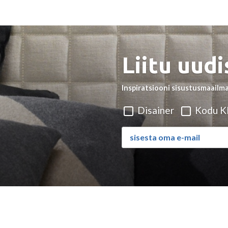
Liitu uudi
Inspiratsiooni sisustusmaailma
Disainer
Kodu Kl