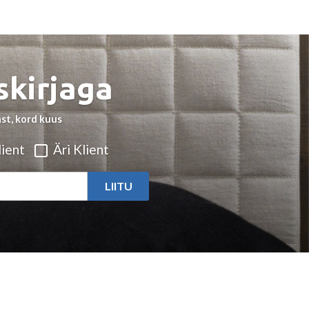
skirjaga
st, kord kuus
ient
Äri Klient
LIITU