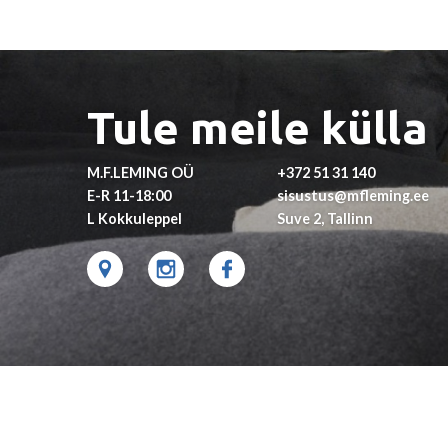
Tule meile külla
M.F.LEMING OÜ
+372 51 31 140
E-R 11-18:00
sisustus@mfleming.ee
L Kokkuleppel
Suve 2, Tallinn