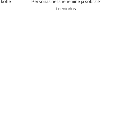
s kohe
Personaalne lähenemine ja sõbralik
teenindus