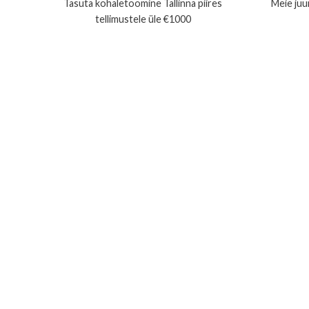
Tasuta kohaletoomine Tallinna piires
Meie juur
tellimustele üle €1000