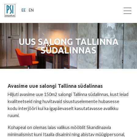
EE
EN
UUS SALONG TALLINNA
SÜDALINNAS
Avasime uue salongi Tallinna südalinnas
Hiljuti avasime uue 150m2 salongi Tallinna südalinnas, kust leiad
kvaliteetseid ning huvitavaid sisustuselemente hubasesse
kodu interjööri kui ka igapäevaselt kasutatavasse avalikku
ruumi.
Kohapeal on olemas laias valikus mööblit Skandinaavia
minimalismist kuni Itaalia disainini ning abistav müügipersonal,