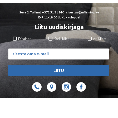
Suve 2, Tallinn |
+372 51 31 140
|
sisustus@mfleming.ee
E-R 11-18:00 | L Kokkuleppel
Liitu uudiskirjaga
Disainer
Kodu Klient
Äri Klient
LIITU