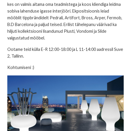
kes on valmis aitama oma teadmistega ja koos kliendiga leidma
sobiva lahenduse igasse interjööri. Ekpositsioonis leiad
mööblit tippbrändidelt Pedrali, Artifort, Bross, Arper, Fermob,
B.D Barcelona ja paljud teised. Erilist tähelepanu väärivad ka
hiljuti kollektsiooni lisandunud Plusti, Vondomi ja Slide
valgustatud mööbel.
Ootame teid külla E-R 12:00-18:00 ja L 11-14:00 aadressil Suve
2, Tallinn.
Kohtumiseni :)