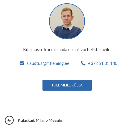
Küsimuste korral saada e-mail või helista meile.
sisustus@mfleming.ee
+372 51 31 140
TULE MEILE KÜLLA
Külaskäik Milano Messile