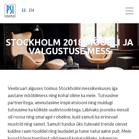
EE
EN
STOCKHOLM 2018 MÖÖBLI JA
VALGUSTUSE MESS
Veebruari alguses toimus Stockholmi messikeskuses iga
aastane mööblimess ning kohal olime ka meie. Tutvusime
partneritega, ammutasime inspiratsiooni ning muidugi
tutvusime ka kõikide uudistoodetega. Läbivaks jooneks messil
oli roosa ning smaragd-roheline, kuid samuti ka erinevad
mustrid ning samet. Samuti tundus üks tulevaid trende olevat
kuldne raam toolidel ning laudadel ja tume naturaalne puit. Meie
koostööpartneritest olid messil kohal näiteks Johanson