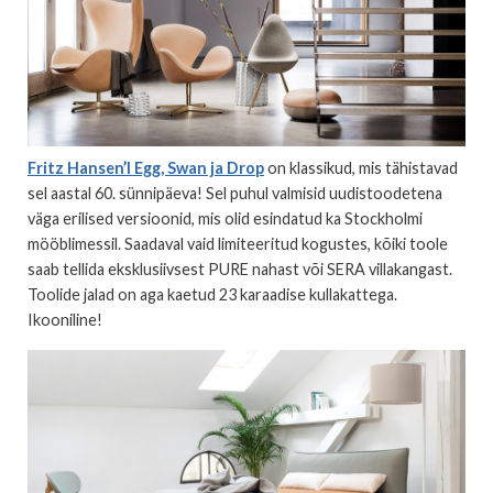
Fritz Hansen’I Egg, Swan ja Drop
on klassikud, mis tähistavad
sel aastal 60. sünnipäeva! Sel puhul valmisid uudistoodetena
väga erilised versioonid, mis olid esindatud ka Stockholmi
mööblimessil. Saadaval vaid limiteeritud kogustes, kõiki toole
saab tellida eksklusiivsest PURE nahast või SERA villakangast.
Toolide jalad on aga kaetud 23 karaadise kullakattega.
Ikooniline!