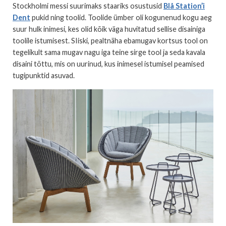
Stockholmi messi suurimaks staariks osustusid
Blå Station’i
Dent
pukid ning toolid. Toolide ümber oli kogunenud kogu aeg
suur hulk inimesi, kes olid kõik väga huvitatud sellise disainiga
toolile istumisest. SIiski, pealtnäha ebamugav kortsus tool on
tegelikult sama mugav nagu iga teine sirge tool ja seda kavala
disaini tõttu, mis on uurinud, kus inimesel istumisel peamised
tugipunktid asuvad.