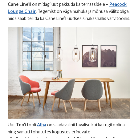
Cane Line
’il on midagi uut pakkuda ka terrassidele –
Peacock
Lounge Chair
. Tegemist on väga mahuka ja mõnusa välitooliga,
mida saab tellida ka Cane Line’I uudses sinakashallis värvitoonis.
Uut
Ton’
i tooli
Alba
on saadaval nii tavalise kui ka tugitoolina
ning samuti tohututes kogustes erinevate