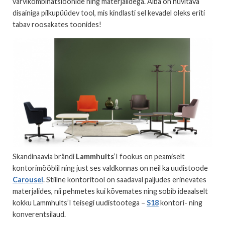
värvikombinatsioonide ning materjalidega. Alba on huvitava
disainiga pilkupüüdev tool, mis kindlasti sel kevadel oleks eriti
tabav roosakates toonides!
Skandinaavia brändi
Lammhults
’I fookus on peamiselt
kontorimööblil ning just ses valdkonnas on neil ka uudistoode
Carousel
. Stiilne kontoritool on saadaval paljudes erinevates
materjalides, nii pehmetes kui kõvemates ning sobib ideaalselt
kokku Lammhults’I teisegi uudistootega –
S18
kontori- ning
konverentsilaud.