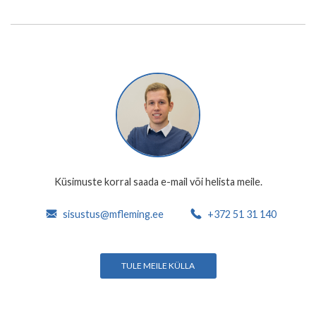
Küsimuste korral saada e-mail või helista meile.
sisustus@mfleming.ee
+372 51 31 140
TULE MEILE KÜLLA