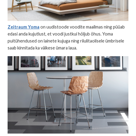
Zeitraum Yoma
on uudistoode voodite maailmas ning püüab
edasi anda kujutlust, et voodi justkui hõljub õhus. Yoma
puitühendused on lainete kujuga ning riiulitaolisele ümbrisele
saab kinnitada ka väikese ümara laua.