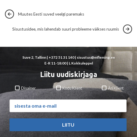
Muutes Eesti suved veelgi paremaks
Sisustusidee, mis lahendab suuri probleeme väikses ruumis
Suve 2, Tallinn |
+372 51 31 140
|
sisustus@mfleming.ee
E-R 11-18:00 | L Kokkuleppel
Liitu uudiskirjaga
Disainer
Kodu Klient
Äri Klient
LIITU