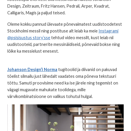
Design, Zeitraum, Fritz Hansen, Pedrali, Arper, Kvadrat,
Calligaris, Magis ja paljud teised.
Oleme kokku pannud ülevaate põnevaimatest uudistoodetest
Stockholmi messil ning postituse alt leiab ka meie
Instagrami
@psisisustus story’sse
tehtud video messilt, kust leiab nii
uudistooteid, partnerite messinäidiseid, põnevaid bokse ning
lõike ka messielust enesest.
Johanson Design’i Norma
tugitoolid ja diivanid on pakuvad
tõelist silmailu just lähedalt vaadates oma põneva tekstuuri
tõttu. Samuti proovisime need ka ise järele ning tegemist on
vägagi mugavate mahukate toolidega, mille
värvikombinatsioone on valikus tohutul hulgal.