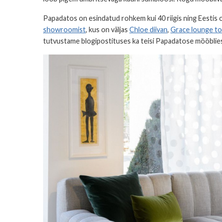
Papadatos on esindatud rohkem kui 40 riigis ning Eestis 
showroomist
, kus on väljas
Chloe diivan
,
Grace lounge to
tutvustame blogipostituses ka teisi Papadatose mööblie