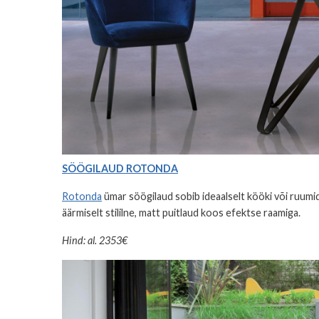
SÖÖGILAUD ROTONDA
Rotonda
ümar söögilaud sobib ideaalselt kööki või ruumi
äärmiselt stililne, matt puitlaud koos efektse raamiga.
Hind: al. 2353€