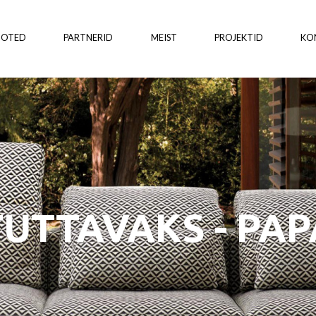
OOTED
PARTNERID
MEIST
PROJEKTID
KO
UTTAVAKS - PA