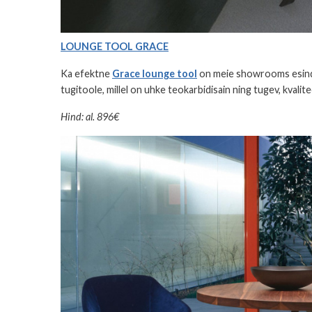
LOUNGE TOOL GRACE
Ka efektne
Grace lounge tool
on meie showrooms esinda
tugitoole, millel on uhke teokarbidisain ning tugev, kvalit
Hind: al. 896€