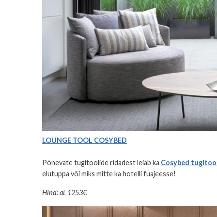
LOUNGE TOOL COSYBED
Põnevate tugitoolide ridadest leiab ka
Cosybed tugitool
elutuppa või miks mitte ka hotelli fuajeesse!
Hind: al. 1253€