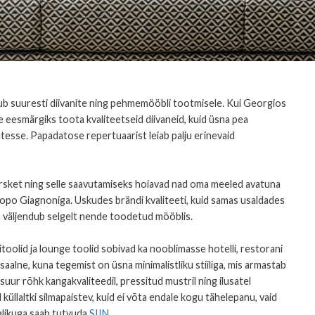
dub suuresti diivanite ning pehmemööbli tootmisele. Kui Georgios
e eesmärgiks toota kvaliteetseid diivaneid, kuid üsna pea
tesse. Papadatose repertuaarist leiab palju erinevaid
ärsket ning selle saavutamiseks hoiavad nad oma meeled avatuna
copo Giagnoniga. Uskudes brändi kvaliteeti, kuid samas usaldades
s väljendub selgelt nende toodetud mööblis.
olid ja lounge toolid sobivad ka nooblimasse hotelli, restorani
alne, kuna tegemist on üsna minimalistliku stiiliga, mis armastab
suur rõhk kangakvaliteedil, pressitud mustril ning ilusatel
l küllaltki silmapaistev, kuid ei võta endale kogu tähelepanu, vaid
likuga saab tutvuda
SIIN
.