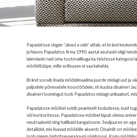
Papadatose
slogan
“
about a sofa
” viitab, et bränd kesken
ja Nasos Papadatos firma 1990. aastal asutasid oligi nend
laiendasin nad oma tootevalikuga ka teistesse kategooria
mööblitüüpe, mille erilisuses ei saa kahelda.
Bränd soovib lisada mööblimaailma juurde midagi uut ja v
paljudele põnevatele koostöödele, sh kuulsa disaineri Ja
disaineri loomingut loob Papadatos midagi unikaalset, mi
Papadatose mööbel sobib peamiselt kodudesse, kuid tugito
või kontoritesse. Papadatose mööbel kipub olema universa
neutraalseid ning hallikaid kangatoone. Sealjuures on aga 
detailidel, mis lisavad mööblile aksenti. Disainilt on mööbe
loob pigem ümbritsevaga kauni sümbioosi. Kogu mööbliva