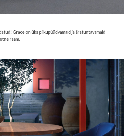
tud! Grace on üks pilkupüüdvamaid ja äratuntavamaid
eetne raam.