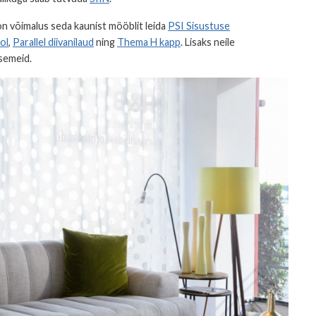
on võimalus seda kaunist mööblit leida
PSI Sisustuse
ol
,
Parallel diivanilaud
ning
Thema H kapp
. Lisaks neile
semeid.