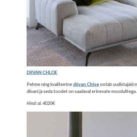
DIIVAN CHLOE
Pehme ning kvaliteetne
diivan Chloe
ootab uudistajaid m
diivani ja seda toodet on saadaval erinevate moodulitega.
Hind: al. 4020€