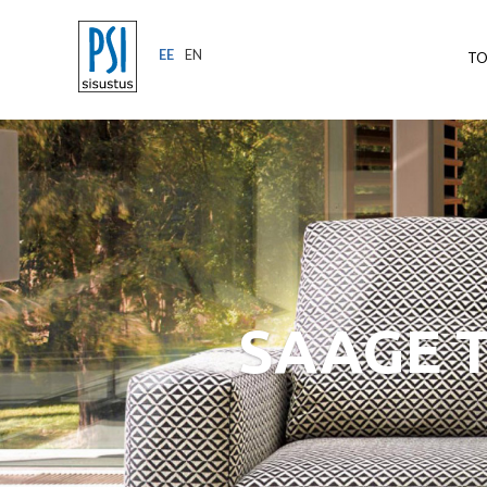
EE
EN
T
SAAGE T