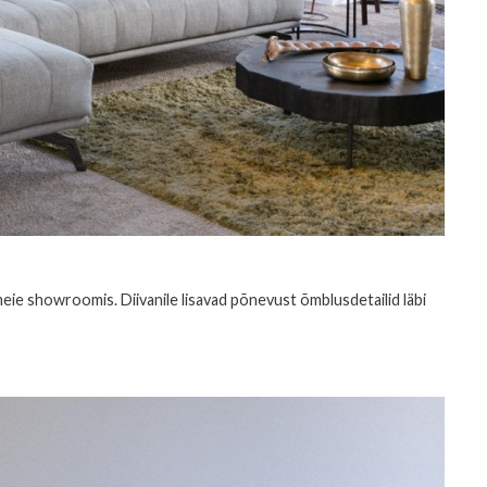
eie showroomis. Diivanile lisavad põnevust õmblusdetailid läbi