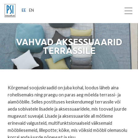
EE
EN
VAHVAD AKSESSUAARID
TERRASSILE
Kõrgemad soojuskraadid on juba kohal, loodus läheb aina
rohelisemaks ning praegu on paras aeg mõelda terrassi- ja
aiamööblile. Selles postituses keskendumegi terrassile või
aeda sobivatele lisadele ja aksessuaaridele, mis toovad juurde
mugavust suveajal. Lisade ja aksessuaaride all mõtleme
erinevaid valgusteid, multifunktsionaalseid väiksemaid
mööbliesemeid, lillepotte; kõike, mis võiksid mööbli olemasolu
korral anda juurde põnevust ja sisu.