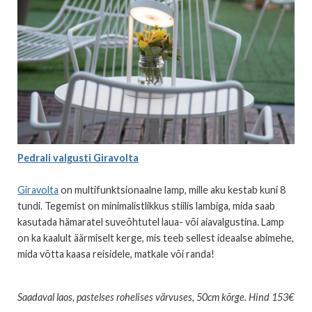
Pedrali valgusti Giravolta
Giravolta
on multifunktsionaalne lamp, mille aku kestab kuni 8
tundi. Tegemist on minimalistlikkus stiilis lambiga, mida saab
kasutada hämaratel suveõhtutel laua- või aiavalgustina. Lamp
on ka kaalult äärmiselt kerge, mis teeb sellest ideaalse abimehe,
mida võtta kaasa reisidele, matkale või randa!
Saadaval laos, pastelses rohelises värvuses, 50cm kõrge. Hind 153€