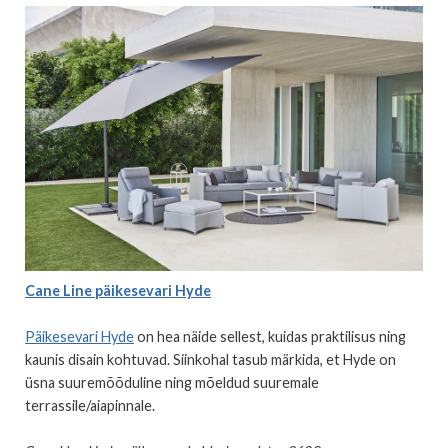
Cane Line päikesevari Hyde
Päikesevari Hyde
on hea näide sellest, kuidas praktilisus ning
kaunis disain kohtuvad. Siinkohal tasub märkida, et Hyde on
üsna suuremõõduline ning mõeldud suuremale
terrassile/aiapinnale.