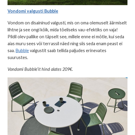
Vondomi valgusti Bubble
Vondom on disaininud valgusti, mis on oma olemuselt äärmiselt
lihtne ja see ongi kõik, mida tõeliseks vau-efektiks on vaja!
Pildil olev pallike on täpselt see, millele enne ei mõtle, kui seda
aias muru sees või terrassil näed ning siis seda enam peast ei
saa.
Bubble
valgustit saab tellida paljudes erinevates
suurustes.
Vondomi Bubble’it hind alates 209€.