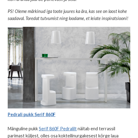
PS! Oleme märkinud iga toote juures ka ära, kas see on laost kohe
saadaval. Toredat tutvumist ning loodame, et leiate inspiratsiooni!
Pedrali pukk Serif 860F
Mänguline pukk
Serif 860F Pedralilt
näitab end terrassil
parimast küljest, olles osa kokteilinurgakesest kõrge laua