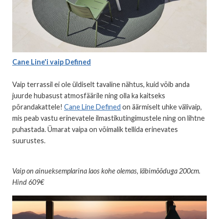
Cane Line'i vaip Defined
Vaip terrassil ei ole üldiselt tavaline nähtus, kuid võib anda
juurde hubasust atmosfäärile ning olla ka kaitseks
põrandakattele!
Cane Line Defined
on äärmiselt uhke välivaip,
mis peab vastu erinevatele ilmastikutingimustele ning on lihtne
puhastada. Ümarat vaipa on võimalik tellida erinevates
suurustes.
Vaip on ainueksemplarina laos kohe olemas, läbimõõduga 200cm.
Hind 609€