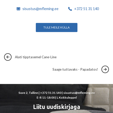
sisustus@mfleming.ee
+372 51 31 140
TULE MEILE KÜLLA
Alati tipptasemel Cane-Line
Saage tuttavaks - Papadatos!
Suve 2, Tallinn |
+372 51 31 140
|
sisustus@mfleming.ee
E-R 11-18:00 | L Kokkuleppel
Liitu uudiskirjaga