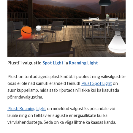
Plusti'i valgustid
Spot Light
ja
Roaming Light
Plust on tuntud ägeda plastikmööbli poolest ning välivalgustite
osas ei ole nad samuti erandeid teinud!
Plust Spot Light
on
suur kuppellamp, mida saab riputada nii lakke kui ka kasutada
põrandavalgustina.
Plusti Roaming Light
on mõeldud valgustiks põrandale või
lauale ning on tellitav erisuguste energiaallikate kui ka
värvilahendustega. Seda on ka väga lihtne ka kaasas kanda.