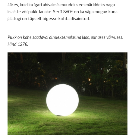
ääres, kuid ka igati abivalmis muudeks eesmärkideks nagu
lisaiste või pukk-lauake. Serif 860F on ka väga mugav, kuna
jalatugi on täpselt õigesse kohta disainitud.
Pukk on kohe saadaval ainueksemplarina laos, punases värvuses.
Hind 127€.