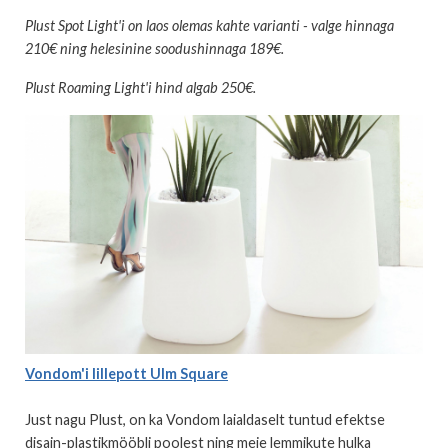
Plust Spot Light'i on laos olemas kahte varianti - valge hinnaga
210€ ning helesinine soodushinnaga 189€.
Plust Roaming Light'i hind algab 250€.
Vondom'i lillepott Ulm Square
Just nagu Plust, on ka Vondom laialdaselt tuntud efektse
disain-plastikmööbli poolest ning meie lemmikute hulka