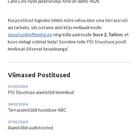
Cane Line Hyde päikesevarju hind on alates 962€.
Kui postitust lugedes tekkis mõni vahva idee oma terrassi või
aia tarbeks, siis ootame alati kirju meiliaadressile
sisustus@mfleming.ee
ning külla aadressile
Suve 2, Tallinn
, et
koos midagi sobivat leida! Soovime teile PSI SIsustuse poolt
imeilusat õitsevat kevadeaega!
Viimased Postitused
01/03/2024
PSI Sisustuse aiamööbli lemmikud
14/02/2024
Terrassimööbli hoolduse ABC
07/02/2024
Aiamööbli uudistooted