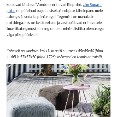
kuuluvad kindlasti Vondomi erinevad lillepotid.
Ulm Square
potid
on püüdnud paljude sisekujundajate tähelepanu meie
salongis ja seda ka põhjusega! Tegemist on mahukate
pottidega, mis on kvaliteetsed ja vastupidavad erinevatele
ilmastikutingimustele ning on oma minimalistliku olemusega
väga pilkupüüdvad!
Koheselt on saadaval kaks Ulm potti suuruses 45x45x40 (hind
114€) ja 57x57x50 (hind 172€). Mõlemad on toonis antratsiit.