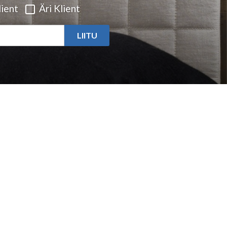
ient
Äri Klient
LIITU