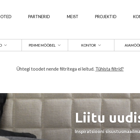
OOTED
PARTNERID
MEIST
PROJEKTID
KO
D
PEHME MÖÖBEL
KONTOR
AIAMÖÖ
Ühtegi toodet nende filtritega ei leitud.
Tühista filtrid?
Liitu uudi
Inspiratsiooni sisustusmaailma