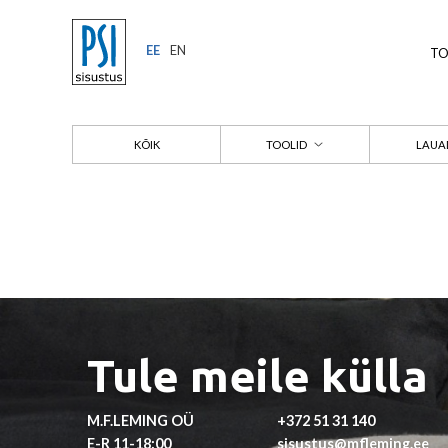
EE
EN
T
KÕIK
TOOLID
LAUA
Tule meile külla
M.F.LEMING OÜ
+372 51 31 140
E-R 11-18:00
sisustus@mfleming.ee