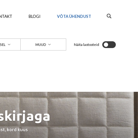
NTAKT
BLOGI
VÕTA ÜHENDUST
Näita laotooteid
BEL
MUUD
skirjaga
st, kord kuus